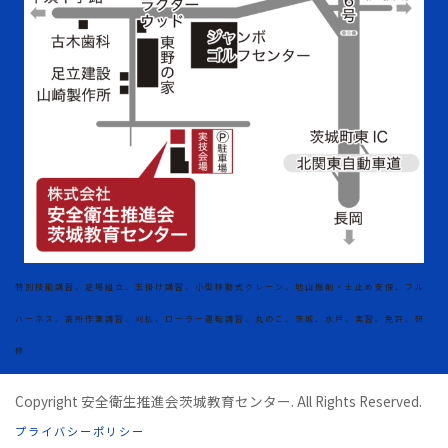
特別技能講習、足場組立、玉掛け講習、小型移動式クレーン、地山掘削・土止め支保、フル
ハーネス、高所作業講習、刈払、ローラー運転講習、丸のこ、茨城、水戸、実習、免許、研
修
Copyright 安全衛生推進会茨城教育センター. All Rights Reserved.
プライバシーポリシー